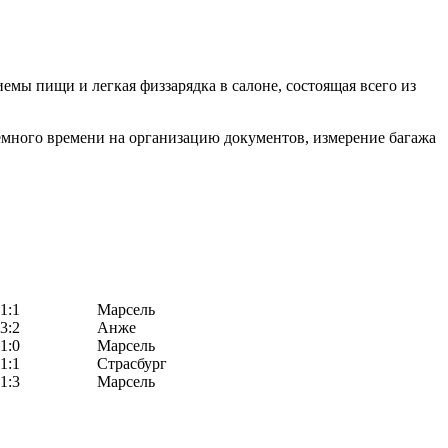
емы пищи и легкая физзарядка в салоне, состоящая всего из
Немного времени на организацию документов, измерение багажа
1:1
Марсель
3:2
Анже
1:0
Марсель
1:1
Страсбург
1:3
Марсель