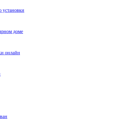
о установки
ирном доме
вки онлайн
и
ован