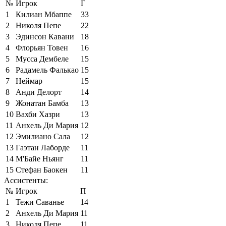
№
Игрок
Г
1
Килиан Мбаппе
33
2
Николя Пепе
22
3
Эдинсон Кавани
18
4
Флорьян Товен
16
5
Мусса Дембеле
15
6
Радамель Фалькао
15
7
Неймар
15
8
Анди Делорт
14
9
Жонатан Бамба
13
10
Вахби Хазри
13
11
Анхель Ди Мария
12
12
Эмилиано Сала
12
13
Гаэтан Лаборде
11
14
М'Байе Ньянг
11
15
Стефан Баокен
11
Ассистенты:
№
Игрок
П
1
Тежи Саванье
14
2
Анхель Ди Мария
11
3
Николя Пепе
11