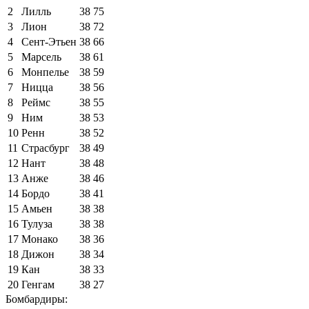
2
Лилль
38
75
3
Лион
38
72
4
Сент-Этьен
38
66
5
Марсель
38
61
6
Монпелье
38
59
7
Ницца
38
56
8
Реймс
38
55
9
Ним
38
53
10
Ренн
38
52
11
Страсбург
38
49
12
Нант
38
48
13
Анже
38
46
14
Бордо
38
41
15
Амьен
38
38
16
Тулуза
38
38
17
Монако
38
36
18
Дижон
38
34
19
Кан
38
33
20
Генгам
38
27
Бомбардиры: