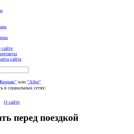
ти
арь
феры
 сайте
онтакты
арта сайта
Жиньяк"
или
"Айю"
ь в социальных сетях:
О сайте
ать перед поездкой