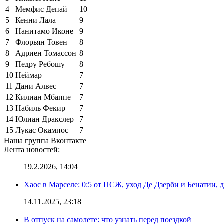
4
Мемфис Депай
10
5
Кенни Лала
9
6
Нанитамо Иконе
9
7
Флорьян Товен
8
8
Адриен Томассон
8
9
Педру Ребошу
8
10
Неймар
7
11
Дани Алвес
7
12
Килиан Мбаппе
7
13
Набиль Фекир
7
14
Юлиан Дракслер
7
15
Лукас Окампос
7
Наша группа Вконтакте
Лента новостей:
19.2.2026, 14:04
Хаос в Марселе: 0:5 от ПСЖ, уход Де Дзерби и Бенатии, д
14.11.2025, 23:18
В отпуск на самолете: что узнать перед поездкой