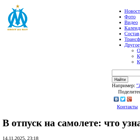
Новос
Фото
Видео
Календ
Состав
Транс
Другое
О
К
К
Найти
Например:
"
Поделитес
Контакты
В отпуск на самолете: что узн
14.11.2025, 23:18