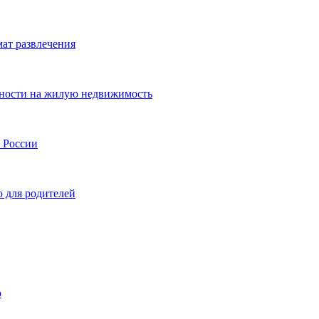
мат развлечения
нности на жилую недвижимость
и России
о для родителей
р