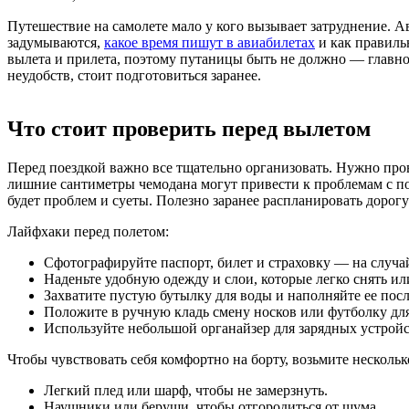
Путешествие на самолете мало у кого вызывает затруднение. 
задумываются,
какое время пишут в авиабилетах
и как правиль
вылета и прилета, поэтому путаницы быть не должно — главно
неудобств, стоит подготовиться заранее.
Что стоит проверить перед вылетом
Перед поездкой важно все тщательно организовать. Нужно пров
лишние сантиметры чемодана могут привести к проблемам с пос
будет проблем и суеты. Полезно заранее распланировать дорогу
Лайфхаки перед полетом:
Сфотографируйте паспорт, билет и страховку — на случа
Наденьте удобную одежду и слои, которые легко снять и
Захватите пустую бутылку для воды и наполняйте ее посл
Положите в ручную кладь смену носков или футболку для
Используйте небольшой органайзер для зарядных устройст
Чтобы чувствовать себя комфортно на борту, возьмите нескольк
Легкий плед или шарф, чтобы не замерзнуть.
Наушники или беруши, чтобы отгородиться от шума.