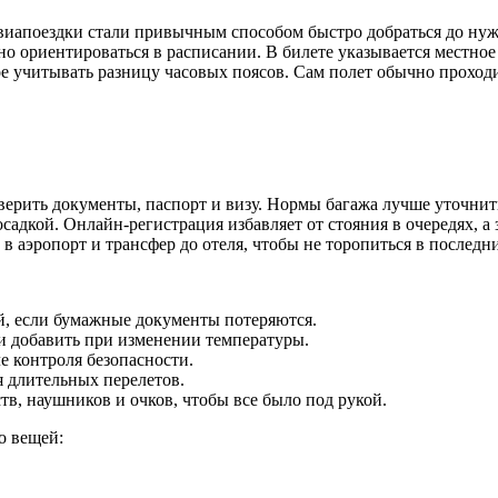
Авиапоездки стали привычным способом быстро добраться до ну
но ориентироваться в расписании. В билете указывается местное
е учитывать разницу часовых поясов. Сам полет обычно проходи
ерить документы, паспорт и визу. Нормы багажа лучше уточнить
адкой. Онлайн-регистрация избавляет от стояния в очередях, а 
 в аэропорт и трансфер до отеля, чтобы не торопиться в последн
й, если бумажные документы потеряются.
ли добавить при изменении температуры.
е контроля безопасности.
 длительных перелетов.
в, наушников и очков, чтобы все было под рукой.
о вещей: