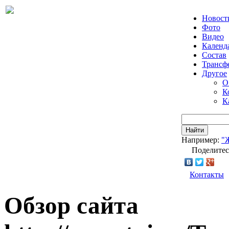
Новост
Фото
Видео
Календ
Состав
Трансф
Другое
О
К
К
Найти
Например:
"
Поделитес
Контакты
Обзор сайта