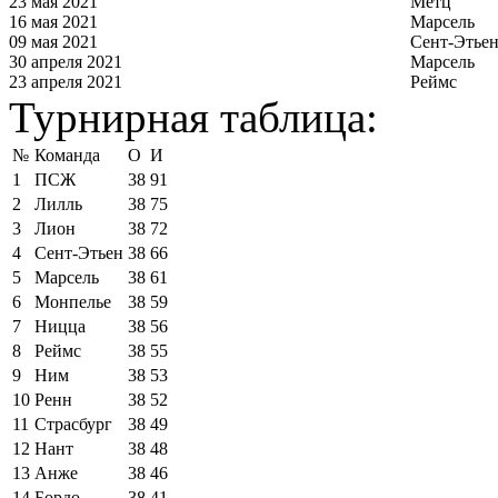
23 мая 2021
Метц
16 мая 2021
Марсель
09 мая 2021
Сент-Этье
30 апреля 2021
Марсель
23 апреля 2021
Реймс
Турнирная таблица:
№
Команда
О
И
1
ПСЖ
38
91
2
Лилль
38
75
3
Лион
38
72
4
Сент-Этьен
38
66
5
Марсель
38
61
6
Монпелье
38
59
7
Ницца
38
56
8
Реймс
38
55
9
Ним
38
53
10
Ренн
38
52
11
Страсбург
38
49
12
Нант
38
48
13
Анже
38
46
14
Бордо
38
41