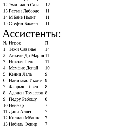
12
Эмилиано Сала
12
13
Гаэтан Лаборде
11
14
М'Байе Ньянг
11
15
Стефан Баокен
11
Ассистенты:
№
Игрок
П
1
Тежи Саванье
14
2
Анхель Ди Мария
11
3
Николя Пепе
11
4
Мемфис Депай
10
5
Кенни Лала
9
6
Нанитамо Иконе
9
7
Флорьян Товен
8
8
Адриен Томассон
8
9
Педру Ребошу
8
10
Неймар
7
11
Дани Алвес
7
12
Килиан Мбаппе
7
13
Набиль Фекир
7