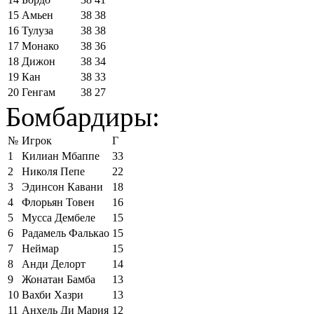
15
Амьен
38
38
16
Тулуза
38
38
17
Монако
38
36
18
Дижон
38
34
19
Кан
38
33
20
Генгам
38
27
Бомбардиры:
№
Игрок
Г
1
Килиан Мбаппе
33
2
Николя Пепе
22
3
Эдинсон Кавани
18
4
Флорьян Товен
16
5
Мусса Дембеле
15
6
Радамель Фалькао
15
7
Неймар
15
8
Анди Делорт
14
9
Жонатан Бамба
13
10
Вахби Хазри
13
11
Анхель Ди Мария
12