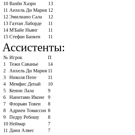
10
Вахби Хазри
13
11
Анхель Ди Мария
12
12
Эмилиано Сала
12
13
Гаэтан Лаборде
11
14
М'Байе Ньянг
11
15
Стефан Баокен
11
Ассистенты:
№
Игрок
П
1
Тежи Саванье
14
2
Анхель Ди Мария
11
3
Николя Пепе
11
4
Мемфис Депай
10
5
Кенни Лала
9
6
Нанитамо Иконе
9
7
Флорьян Товен
8
8
Адриен Томассон
8
9
Педру Ребошу
8
10
Неймар
7
11
Дани Алвес
7