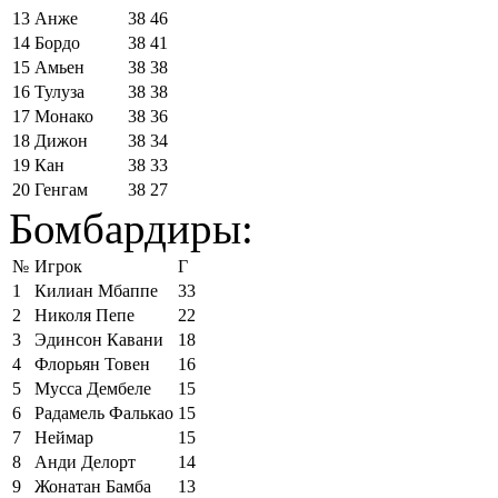
13
Анже
38
46
14
Бордо
38
41
15
Амьен
38
38
16
Тулуза
38
38
17
Монако
38
36
18
Дижон
38
34
19
Кан
38
33
20
Генгам
38
27
Бомбардиры:
№
Игрок
Г
1
Килиан Мбаппе
33
2
Николя Пепе
22
3
Эдинсон Кавани
18
4
Флорьян Товен
16
5
Мусса Дембеле
15
6
Радамель Фалькао
15
7
Неймар
15
8
Анди Делорт
14
9
Жонатан Бамба
13