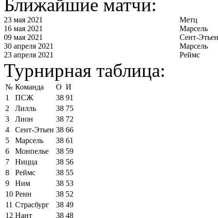
Ближайшие матчи:
23 мая 2021
Метц
16 мая 2021
Марсель
09 мая 2021
Сент-Этье
30 апреля 2021
Марсель
23 апреля 2021
Реймс
Турнирная таблица:
№
Команда
О
И
1
ПСЖ
38
91
2
Лилль
38
75
3
Лион
38
72
4
Сент-Этьен
38
66
5
Марсель
38
61
6
Монпелье
38
59
7
Ницца
38
56
8
Реймс
38
55
9
Ним
38
53
10
Ренн
38
52
11
Страсбург
38
49
12
Нант
38
48