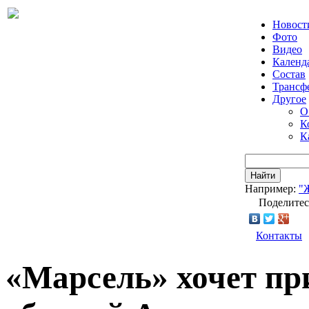
Новост
Фото
Видео
Календ
Состав
Трансф
Другое
О
К
К
Найти
Например:
"
Поделитес
Контакты
«Марсель» хочет пр