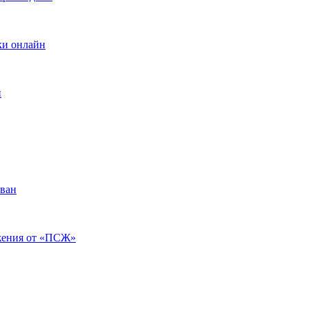
вки онлайн
и
ован
ажения от «ПСЖ»