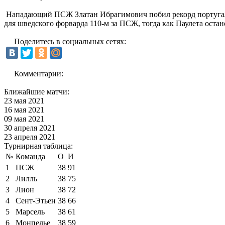
Нападающий ПСЖ Златан Ибрагимович побил рекорд португальц
для шведского форварда 110-м за ПСЖ, тогда как Паулета остан
Поделитесь в социальных сетях:
Комментарии:
Ближайшие матчи:
23 мая 2021
16 мая 2021
09 мая 2021
30 апреля 2021
23 апреля 2021
Турнирная таблица:
№
Команда
О
И
1
ПСЖ
38
91
2
Лилль
38
75
3
Лион
38
72
4
Сент-Этьен
38
66
5
Марсель
38
61
6
Монпелье
38
59