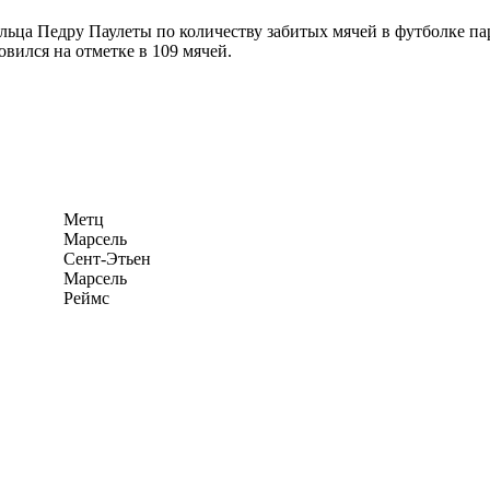
а Педру Паулеты по количеству забитых мячей в футболке пари
овился на отметке в 109 мячей.
Метц
Марсель
Сент-Этьен
Марсель
Реймс