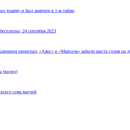
ил травму и был заменен в 1-м тайме
есплатно, 24 сентября 2023
окорина проиграл, «Аякс» и «Марсель» забили шесть голов на 
 (видео)
всего семь матчей