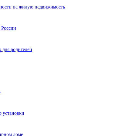
нности на жилую недвижимость
и России
о для родителей
р
о установки
ирном доме