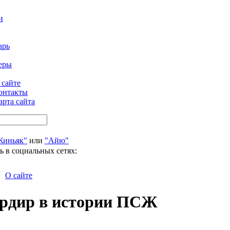
и
арь
еры
 сайте
онтакты
арта сайта
Жиньяк"
или
"Айю"
ь в социальных сетях:
О сайте
ардир в истории ПСЖ