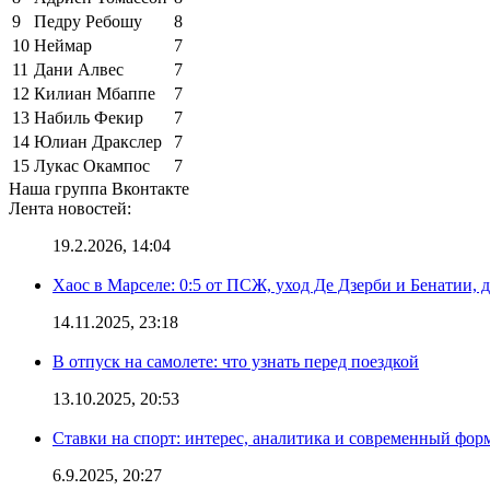
9
Педру Ребошу
8
10
Неймар
7
11
Дани Алвес
7
12
Килиан Мбаппе
7
13
Набиль Фекир
7
14
Юлиан Дракслер
7
15
Лукас Окампос
7
Наша группа Вконтакте
Лента новостей:
19.2.2026, 14:04
Хаос в Марселе: 0:5 от ПСЖ, уход Де Дзерби и Бенатии, д
14.11.2025, 23:18
В отпуск на самолете: что узнать перед поездкой
13.10.2025, 20:53
Ставки на спорт: интерес, аналитика и современный фор
6.9.2025, 20:27