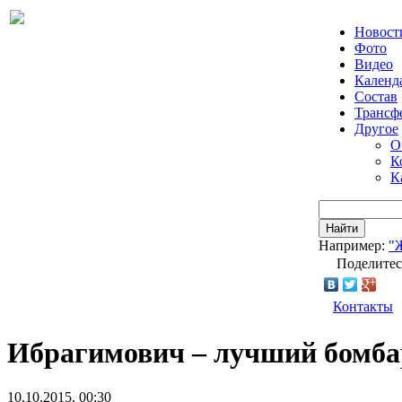
Новост
Фото
Видео
Календ
Состав
Трансф
Другое
О
К
К
Найти
Например:
"
Поделитес
Контакты
Ибрагимович – лучший бомб
10.10.2015, 00:30