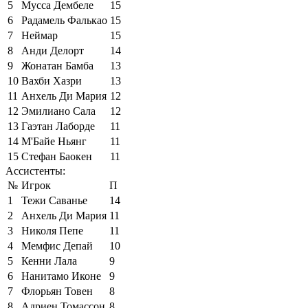
5
Мусса Дембеле
15
6
Радамель Фалькао
15
7
Неймар
15
8
Анди Делорт
14
9
Жонатан Бамба
13
10
Вахби Хазри
13
11
Анхель Ди Мария
12
12
Эмилиано Сала
12
13
Гаэтан Лаборде
11
14
М'Байе Ньянг
11
15
Стефан Баокен
11
Ассистенты:
№
Игрок
П
1
Тежи Саванье
14
2
Анхель Ди Мария
11
3
Николя Пепе
11
4
Мемфис Депай
10
5
Кенни Лала
9
6
Нанитамо Иконе
9
7
Флорьян Товен
8
8
Адриен Томассон
8