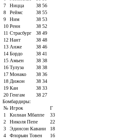
7
Ницца
38
56
8
Реймс
38
55
9
Ним
38
53
10
Ренн
38
52
11
Страсбург
38
49
12
Нант
38
48
13
Анже
38
46
14
Бордо
38
41
15
Амьен
38
38
16
Тулуза
38
38
17
Монако
38
36
18
Дижон
38
34
19
Кан
38
33
20
Генгам
38
27
Бомбардиры:
№
Игрок
Г
1
Килиан Мбаппе
33
2
Николя Пепе
22
3
Эдинсон Кавани
18
4
Флорьян Товен
16