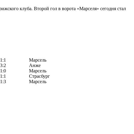
жского клуба. Второй гол в ворота «Марселя» сегодня стал
1:1
Марсель
3:2
Анже
1:0
Марсель
1:1
Страсбург
1:3
Марсель