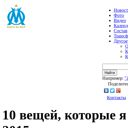
Новос
Фото
Видео
Календ
Состав
Транс
Другое
О
К
К
Найти
Например:
"
Поделитес
Контакты
10 вещей, которые я 