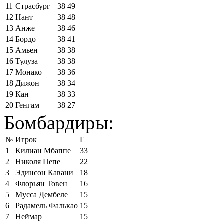
11
Страсбург
38
49
12
Нант
38
48
13
Анже
38
46
14
Бордо
38
41
15
Амьен
38
38
16
Тулуза
38
38
17
Монако
38
36
18
Дижон
38
34
19
Кан
38
33
20
Генгам
38
27
Бомбардиры:
№
Игрок
Г
1
Килиан Мбаппе
33
2
Николя Пепе
22
3
Эдинсон Кавани
18
4
Флорьян Товен
16
5
Мусса Дембеле
15
6
Радамель Фалькао
15
7
Неймар
15