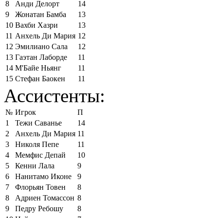
8
Анди Делорт
14
9
Жонатан Бамба
13
10
Вахби Хазри
13
11
Анхель Ди Мария
12
12
Эмилиано Сала
12
13
Гаэтан Лаборде
11
14
М'Байе Ньянг
11
15
Стефан Баокен
11
Ассистенты:
№
Игрок
П
1
Тежи Саванье
14
2
Анхель Ди Мария
11
3
Николя Пепе
11
4
Мемфис Депай
10
5
Кенни Лала
9
6
Нанитамо Иконе
9
7
Флорьян Товен
8
8
Адриен Томассон
8
9
Педру Ребошу
8