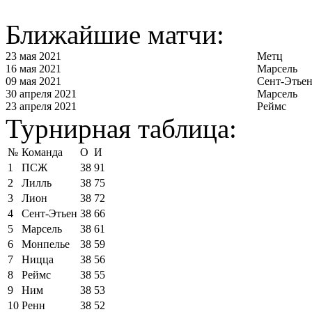
Ближайшие матчи:
23 мая 2021
Метц
16 мая 2021
Марсель
09 мая 2021
Сент-Этье
30 апреля 2021
Марсель
23 апреля 2021
Реймс
Турнирная таблица:
№
Команда
О
И
1
ПСЖ
38
91
2
Лилль
38
75
3
Лион
38
72
4
Сент-Этьен
38
66
5
Марсель
38
61
6
Монпелье
38
59
7
Ницца
38
56
8
Реймс
38
55
9
Ним
38
53
10
Ренн
38
52