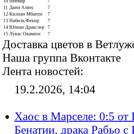
10
Неймар
7
11
Дани Алвес
7
12
Килиан Мбаппе
7
13
Набиль Фекир
7
14
Юлиан Дракслер
7
15
Лукас Окампос
7
Доставка цветов в Ветлу
Наша группа Вконтакте
Лента новостей:
19.2.2026, 14:04
Хаос в Марселе: 0:5 от
Бенатии, драка Рабьо с 