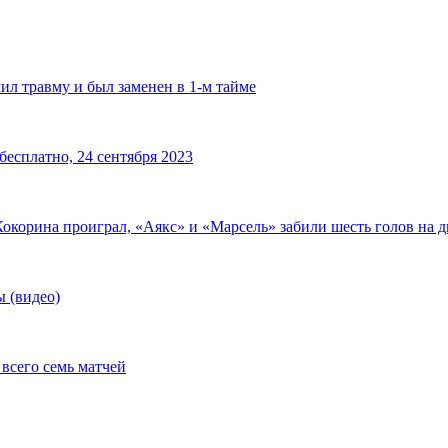
ил травму и был заменен в 1-м тайме
есплатно, 24 сентября 2023
окорина проиграл, «Аякс» и «Марсель» забили шесть голов на 
 (видео)
всего семь матчей