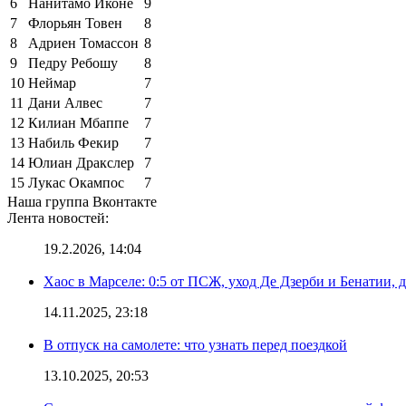
6
Нанитамо Иконе
9
7
Флорьян Товен
8
8
Адриен Томассон
8
9
Педру Ребошу
8
10
Неймар
7
11
Дани Алвес
7
12
Килиан Мбаппе
7
13
Набиль Фекир
7
14
Юлиан Дракслер
7
15
Лукас Окампос
7
Наша группа Вконтакте
Лента новостей:
19.2.2026, 14:04
Хаос в Марселе: 0:5 от ПСЖ, уход Де Дзерби и Бенатии, д
14.11.2025, 23:18
В отпуск на самолете: что узнать перед поездкой
13.10.2025, 20:53