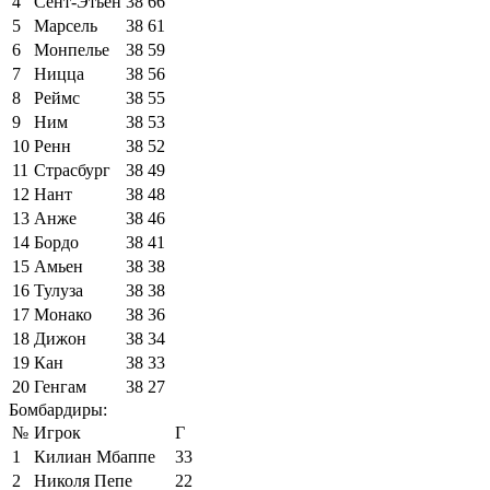
4
Сент-Этьен
38
66
5
Марсель
38
61
6
Монпелье
38
59
7
Ницца
38
56
8
Реймс
38
55
9
Ним
38
53
10
Ренн
38
52
11
Страсбург
38
49
12
Нант
38
48
13
Анже
38
46
14
Бордо
38
41
15
Амьен
38
38
16
Тулуза
38
38
17
Монако
38
36
18
Дижон
38
34
19
Кан
38
33
20
Генгам
38
27
Бомбардиры:
№
Игрок
Г
1
Килиан Мбаппе
33
2
Николя Пепе
22