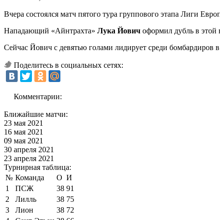
Вчера состоялся матч пятого тура группового этапа Лиги Евро
Нападающий «Айнтрахта»
Лука Йович
оформил дубль в этой в
Сейчас Йович с девятью голами лидирует среди бомбардиров в
Поделитесь в социальных сетях:
Комментарии:
Ближайшие матчи:
23 мая 2021
16 мая 2021
09 мая 2021
30 апреля 2021
23 апреля 2021
Турнирная таблица:
№
Команда
О
И
1
ПСЖ
38
91
2
Лилль
38
75
3
Лион
38
72