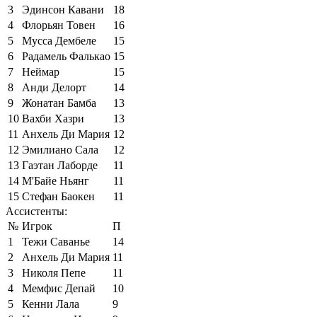
3
Эдинсон Кавани
18
4
Флорьян Товен
16
5
Мусса Дембеле
15
6
Радамель Фалькао
15
7
Неймар
15
8
Анди Делорт
14
9
Жонатан Бамба
13
10
Вахби Хазри
13
11
Анхель Ди Мария
12
12
Эмилиано Сала
12
13
Гаэтан Лаборде
11
14
М'Байе Ньянг
11
15
Стефан Баокен
11
Ассистенты:
№
Игрок
П
1
Тежи Саванье
14
2
Анхель Ди Мария
11
3
Николя Пепе
11
4
Мемфис Депай
10
5
Кенни Лала
9