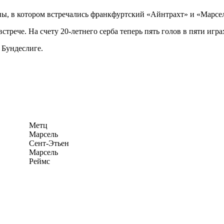
пы, в котором встречались франкфуртский «Айнтрахт» и «Марсель
стрече. На счету 20-летнего серба теперь пять голов в пяти игр
 Бундеслиге.
Метц
Марсель
Сент-Этьен
Марсель
Реймс