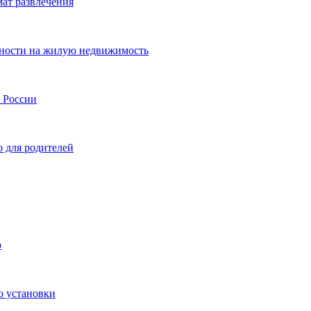
мат развлечения
нности на жилую недвижимость
и России
о для родителей
р
о установки