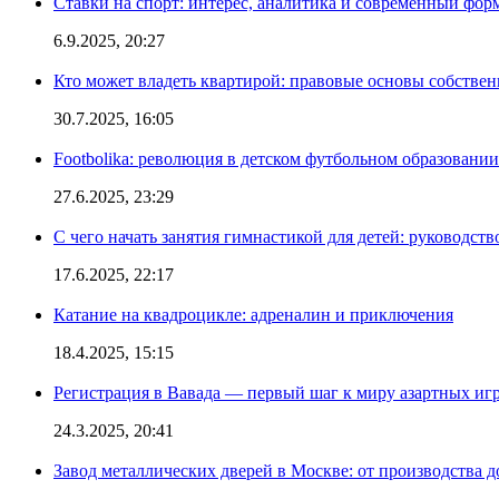
Ставки на спорт: интерес, аналитика и современный фор
6.9.2025, 20:27
Кто может владеть квартирой: правовые основы собстве
30.7.2025, 16:05
Footbolika: революция в детском футбольном образовани
27.6.2025, 23:29
С чего начать занятия гимнастикой для детей: руководств
17.6.2025, 22:17
Катание на квадроцикле: адреналин и приключения
18.4.2025, 15:15
Регистрация в Вавада — первый шаг к миру азартных иг
24.3.2025, 20:41
Завод металлических дверей в Москве: от производства д