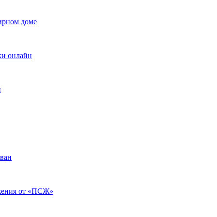
ирном доме
вки онлайн
и
ован
ажения от «ПСЖ»