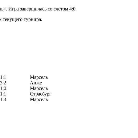
». Игра завершилась со счетом 4:0.
ах текущего турнира.
1:1
Марсель
3:2
Анже
1:0
Марсель
1:1
Страсбург
1:3
Марсель