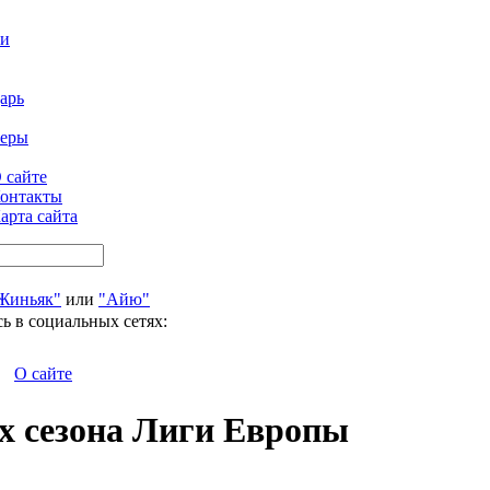
ти
арь
феры
 сайте
онтакты
арта сайта
Жиньяк"
или
"Айю"
ь в социальных сетях:
О сайте
ах сезона Лиги Европы