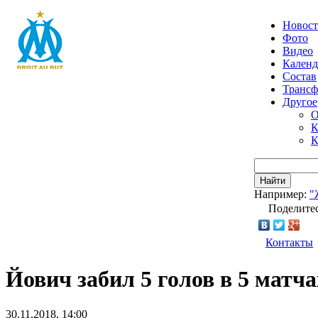
Новос
Фото
Видео
Календ
Состав
Транс
Другое
О
К
К
Найти
Например:
"
Поделитес
Контакты
Йович забил 5 голов в 5 матч
30.11.2018, 14:00