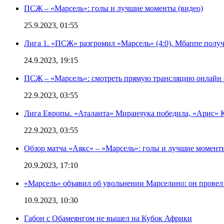
ПСЖ – «Марсель»: голы и лучшие моменты (видео)
25.9.2023, 01:55
Лига 1. «ПСЖ» разгромил «Марсель» (4:0), Мбаппе получ
24.9.2023, 19:15
ПСЖ – «Марсель»: смотреть прямую трансляцию онлайн б
22.9.2023, 03:55
Лига Европы. «Аталанта» Миранчука победила, «Арис» К
22.9.2023, 03:55
Обзор матча «Аякс» – «Марсель»: голы и лучшие моменты
20.9.2023, 17:10
«Марсель» объявил об увольнении Марселино: он провел 
10.9.2023, 10:30
Габон с Обамеянгом не вышел на Кубок Африки