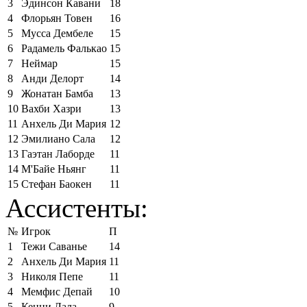
3
Эдинсон Кавани
18
4
Флорьян Товен
16
5
Мусса Дембеле
15
6
Радамель Фалькао
15
7
Неймар
15
8
Анди Делорт
14
9
Жонатан Бамба
13
10
Вахби Хазри
13
11
Анхель Ди Мария
12
12
Эмилиано Сала
12
13
Гаэтан Лаборде
11
14
М'Байе Ньянг
11
15
Стефан Баокен
11
Ассистенты:
№
Игрок
П
1
Тежи Саванье
14
2
Анхель Ди Мария
11
3
Николя Пепе
11
4
Мемфис Депай
10
5
Кенни Лала
9