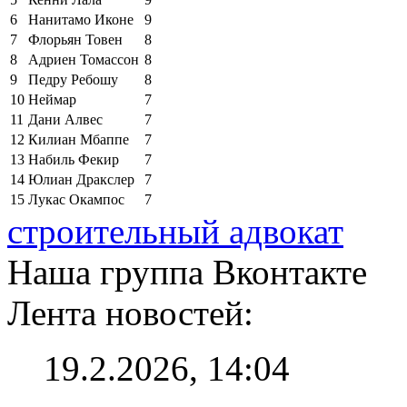
6
Нанитамо Иконе
9
7
Флорьян Товен
8
8
Адриен Томассон
8
9
Педру Ребошу
8
10
Неймар
7
11
Дани Алвес
7
12
Килиан Мбаппе
7
13
Набиль Фекир
7
14
Юлиан Дракслер
7
15
Лукас Окампос
7
строительный адвокат
Наша группа Вконтакте
Лента новостей:
19.2.2026, 14:04