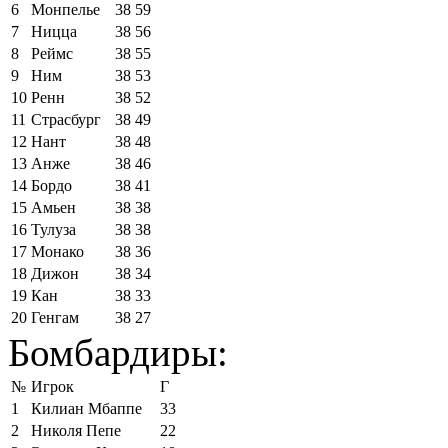
6
Монпелье
38
59
7
Ницца
38
56
8
Реймс
38
55
9
Ним
38
53
10
Ренн
38
52
11
Страсбург
38
49
12
Нант
38
48
13
Анже
38
46
14
Бордо
38
41
15
Амьен
38
38
16
Тулуза
38
38
17
Монако
38
36
18
Дижон
38
34
19
Кан
38
33
20
Генгам
38
27
Бомбардиры:
№
Игрок
Г
1
Килиан Мбаппе
33
2
Николя Пепе
22