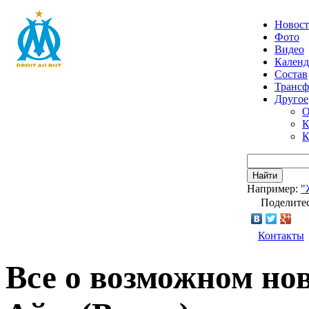
Новос
Фото
Видео
Календ
Состав
Транс
Другое
О
К
К
Найти
Например:
"
Поделитес
Контакты
Все о возможном но