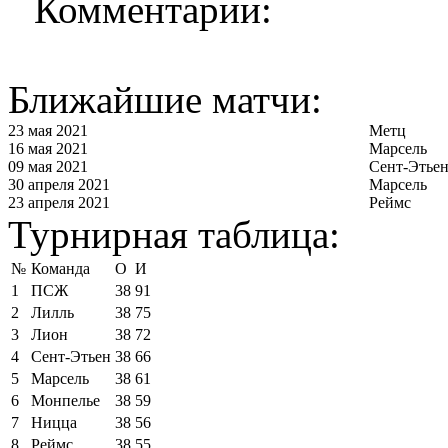
Комментарии:
Ближайшие матчи:
23 мая 2021
Метц
16 мая 2021
Марсель
09 мая 2021
Сент-Этье
30 апреля 2021
Марсель
23 апреля 2021
Реймс
Турнирная таблица:
№
Команда
О
И
1
ПСЖ
38
91
2
Лилль
38
75
3
Лион
38
72
4
Сент-Этьен
38
66
5
Марсель
38
61
6
Монпелье
38
59
7
Ницца
38
56
8
Реймс
38
55