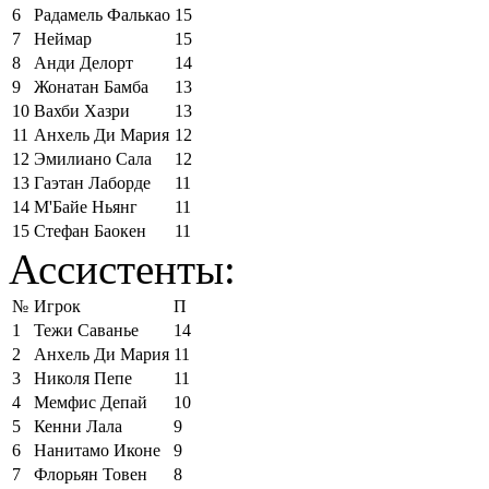
6
Радамель Фалькао
15
7
Неймар
15
8
Анди Делорт
14
9
Жонатан Бамба
13
10
Вахби Хазри
13
11
Анхель Ди Мария
12
12
Эмилиано Сала
12
13
Гаэтан Лаборде
11
14
М'Байе Ньянг
11
15
Стефан Баокен
11
Ассистенты:
№
Игрок
П
1
Тежи Саванье
14
2
Анхель Ди Мария
11
3
Николя Пепе
11
4
Мемфис Депай
10
5
Кенни Лала
9
6
Нанитамо Иконе
9
7
Флорьян Товен
8