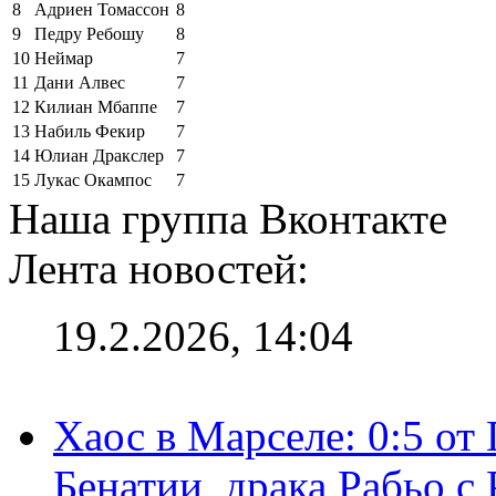
8
Адриен Томассон
8
9
Педру Ребошу
8
10
Неймар
7
11
Дани Алвес
7
12
Килиан Мбаппе
7
13
Набиль Фекир
7
14
Юлиан Дракслер
7
15
Лукас Окампос
7
Наша группа Вконтакте
Лента новостей:
19.2.2026, 14:04
Хаос в Марселе: 0:5 от
Бенатии, драка Рабьо с 