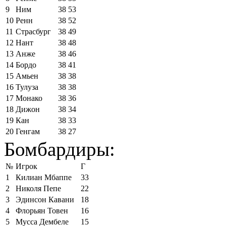
9
Ним
38
53
10
Ренн
38
52
11
Страсбург
38
49
12
Нант
38
48
13
Анже
38
46
14
Бордо
38
41
15
Амьен
38
38
16
Тулуза
38
38
17
Монако
38
36
18
Дижон
38
34
19
Кан
38
33
20
Генгам
38
27
Бомбардиры:
№
Игрок
Г
1
Килиан Мбаппе
33
2
Николя Пепе
22
3
Эдинсон Кавани
18
4
Флорьян Товен
16
5
Мусса Дембеле
15