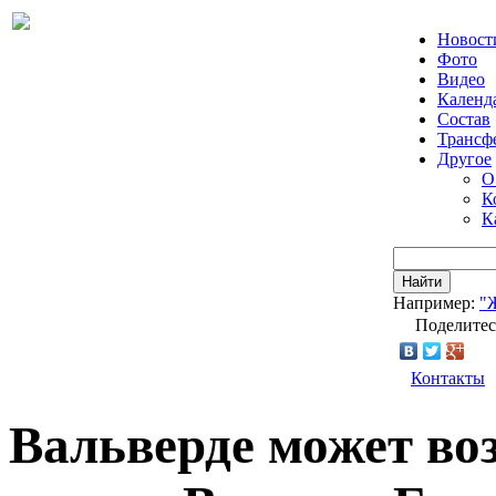
Новост
Фото
Видео
Календ
Состав
Трансф
Другое
О
К
К
Найти
Например:
"
Поделитес
Контакты
Вальверде может во