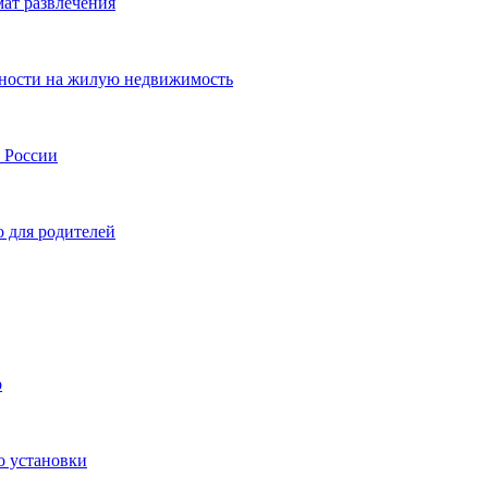
мат развлечения
нности на жилую недвижимость
и России
о для родителей
р
о установки