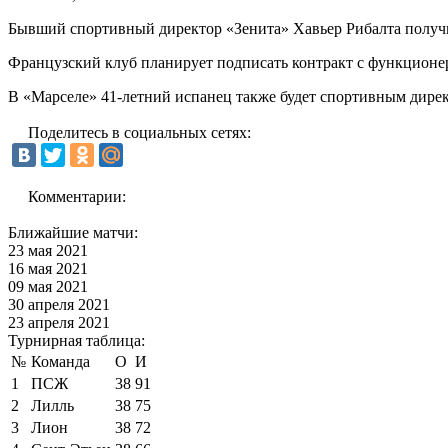
Бывший спортивный директор «Зенита» Хавьер Рибалта получи
Французский клуб планирует подписать контракт с функционер
В «Марселе» 41-летний испанец также будет спортивным дире
Поделитесь в социальных сетях:
Комментарии:
Ближайшие матчи:
23 мая 2021
16 мая 2021
09 мая 2021
30 апреля 2021
23 апреля 2021
Турнирная таблица:
№
Команда
О
И
1
ПСЖ
38
91
2
Лилль
38
75
3
Лион
38
72