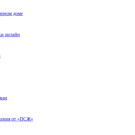
ирном доме
вки онлайн
и
ован
ажения от «ПСЖ»