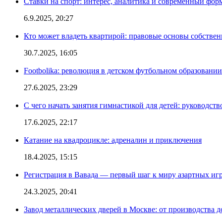
Ставки на спорт: интерес, аналитика и современный фор
6.9.2025, 20:27
Кто может владеть квартирой: правовые основы собстве
30.7.2025, 16:05
Footbolika: революция в детском футбольном образовани
27.6.2025, 23:29
С чего начать занятия гимнастикой для детей: руководств
17.6.2025, 22:17
Катание на квадроцикле: адреналин и приключения
18.4.2025, 15:15
Регистрация в Вавада — первый шаг к миру азартных иг
24.3.2025, 20:41
Завод металлических дверей в Москве: от производства д