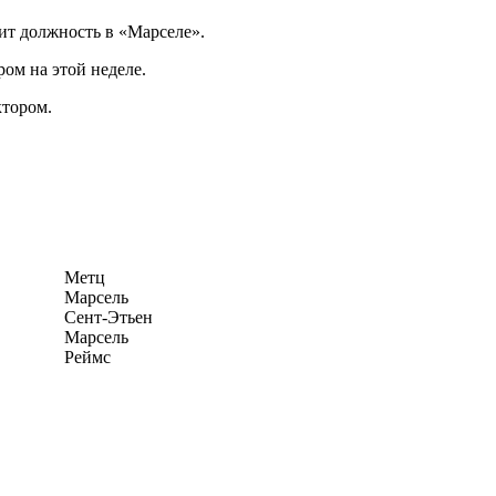
т должность в «Марселе».
ом на этой неделе.
ктором.
Метц
Марсель
Сент-Этьен
Марсель
Реймс