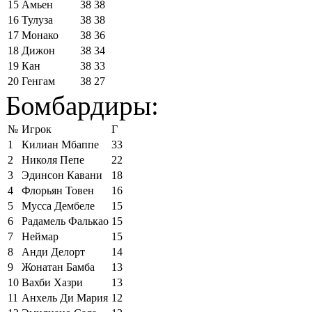
15
Амьен
38
38
16
Тулуза
38
38
17
Монако
38
36
18
Дижон
38
34
19
Кан
38
33
20
Генгам
38
27
Бомбардиры:
№
Игрок
Г
1
Килиан Мбаппе
33
2
Николя Пепе
22
3
Эдинсон Кавани
18
4
Флорьян Товен
16
5
Мусса Дембеле
15
6
Радамель Фалькао
15
7
Неймар
15
8
Анди Делорт
14
9
Жонатан Бамба
13
10
Вахби Хазри
13
11
Анхель Ди Мария
12