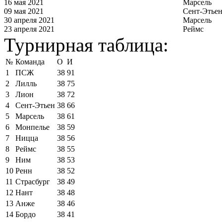
16 мая 2021
Марсель
09 мая 2021
Сент-Этье
30 апреля 2021
Марсель
23 апреля 2021
Реймс
Турнирная таблица:
№
Команда
О
И
1
ПСЖ
38
91
2
Лилль
38
75
3
Лион
38
72
4
Сент-Этьен
38
66
5
Марсель
38
61
6
Монпелье
38
59
7
Ницца
38
56
8
Реймс
38
55
9
Ним
38
53
10
Ренн
38
52
11
Страсбург
38
49
12
Нант
38
48
13
Анже
38
46
14
Бордо
38
41