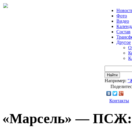
Новост
Фото
Видео
Календ
Состав
Трансф
Другое
О
К
К
Найти
Например:
"
Поделитес
Контакты
«Марсель» — ПСЖ: 