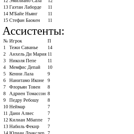
12
Эмилиано Сала
12
13
Гаэтан Лаборде
11
14
М'Байе Ньянг
11
15
Стефан Баокен
11
Ассистенты:
№
Игрок
П
1
Тежи Саванье
14
2
Анхель Ди Мария
11
3
Николя Пепе
11
4
Мемфис Депай
10
5
Кенни Лала
9
6
Нанитамо Иконе
9
7
Флорьян Товен
8
8
Адриен Томассон
8
9
Педру Ребошу
8
10
Неймар
7
11
Дани Алвес
7
12
Килиан Мбаппе
7
13
Набиль Фекир
7
14
Юлиан Дракслер
7