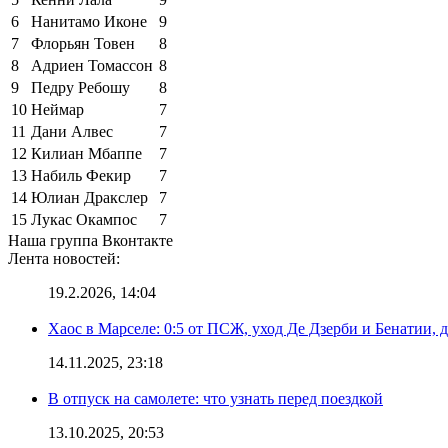
6
Нанитамо Иконе
9
7
Флорьян Товен
8
8
Адриен Томассон
8
9
Педру Ребошу
8
10
Неймар
7
11
Дани Алвес
7
12
Килиан Мбаппе
7
13
Набиль Фекир
7
14
Юлиан Дракслер
7
15
Лукас Окампос
7
Наша группа Вконтакте
Лента новостей:
19.2.2026, 14:04
Хаос в Марселе: 0:5 от ПСЖ, уход Де Дзерби и Бенатии, д
14.11.2025, 23:18
В отпуск на самолете: что узнать перед поездкой
13.10.2025, 20:53