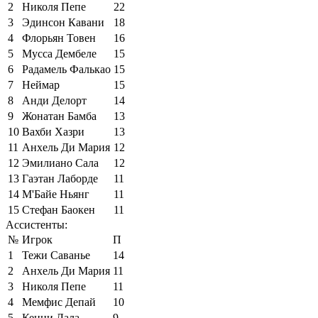
2
Николя Пепе
22
3
Эдинсон Кавани
18
4
Флорьян Товен
16
5
Мусса Дембеле
15
6
Радамель Фалькао
15
7
Неймар
15
8
Анди Делорт
14
9
Жонатан Бамба
13
10
Вахби Хазри
13
11
Анхель Ди Мария
12
12
Эмилиано Сала
12
13
Гаэтан Лаборде
11
14
М'Байе Ньянг
11
15
Стефан Баокен
11
Ассистенты:
№
Игрок
П
1
Тежи Саванье
14
2
Анхель Ди Мария
11
3
Николя Пепе
11
4
Мемфис Депай
10
5
Кенни Лала
9