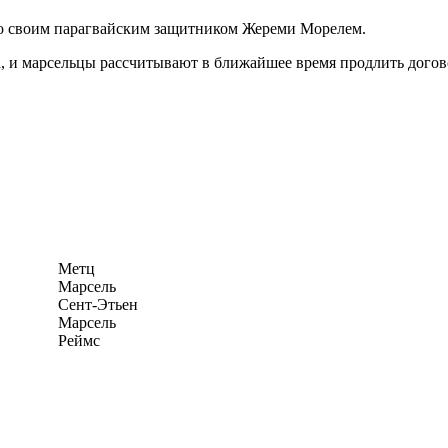
со своим парагвайским защитником Жереми Морелем.
, и марсельцы рассчитывают в ближайшее время продлить догово
Метц
Марсель
Сент-Этьен
Марсель
Реймс