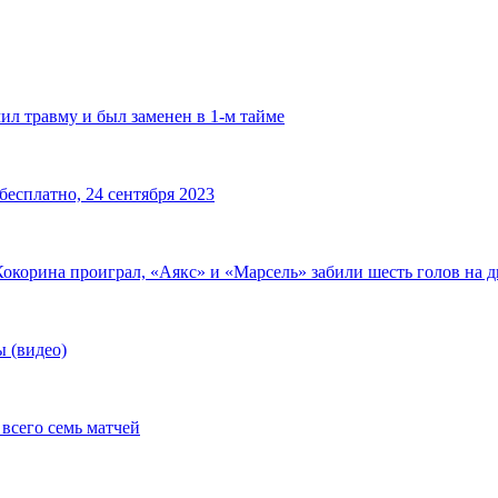
ил травму и был заменен в 1-м тайме
есплатно, 24 сентября 2023
окорина проиграл, «Аякс» и «Марсель» забили шесть голов на 
 (видео)
всего семь матчей