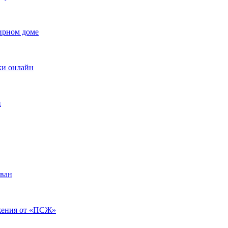
ирном доме
вки онлайн
и
ован
ажения от «ПСЖ»