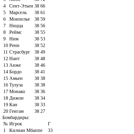
4
Сент-Этьен
38
66
5
Марсель
38
61
6
Монпелье
38
59
7
Ницца
38
56
8
Реймс
38
55
9
Ним
38
53
10
Ренн
38
52
11
Страсбург
38
49
12
Нант
38
48
13
Анже
38
46
14
Бордо
38
41
15
Амьен
38
38
16
Тулуза
38
38
17
Монако
38
36
18
Дижон
38
34
19
Кан
38
33
20
Генгам
38
27
Бомбардиры:
№
Игрок
Г
1
Килиан Мбаппе
33