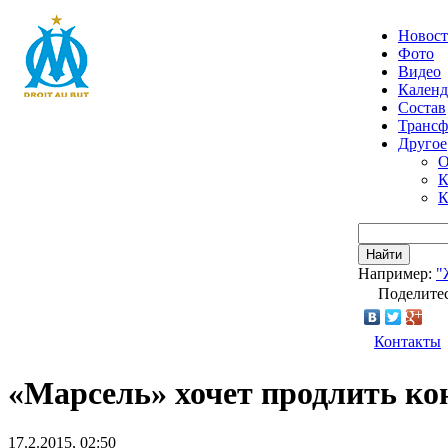
Новос
Фото
Видео
Календ
Состав
Транс
Другое
О
К
К
Найти
Например:
"
Поделитес
Контакты
«Марсель» хочет продлить ко
17.2.2015, 02:50