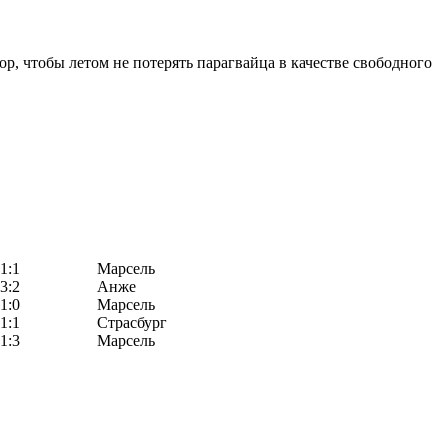
р, чтобы летом не потерять парагвайца в качестве свободного
1:1
Марсель
3:2
Анже
1:0
Марсель
1:1
Страсбург
1:3
Марсель