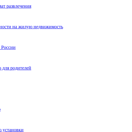
мат развлечения
нности на жилую недвижимость
и России
о для родителей
р
о установки