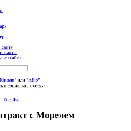
ти
арь
феры
 сайте
онтакты
арта сайта
Жиньяк"
или
"Айю"
ь в социальных сетях:
О сайте
нтракт с Морелем