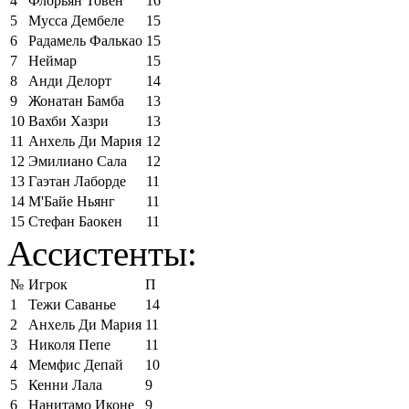
4
Флорьян Товен
16
5
Мусса Дембеле
15
6
Радамель Фалькао
15
7
Неймар
15
8
Анди Делорт
14
9
Жонатан Бамба
13
10
Вахби Хазри
13
11
Анхель Ди Мария
12
12
Эмилиано Сала
12
13
Гаэтан Лаборде
11
14
М'Байе Ньянг
11
15
Стефан Баокен
11
Ассистенты:
№
Игрок
П
1
Тежи Саванье
14
2
Анхель Ди Мария
11
3
Николя Пепе
11
4
Мемфис Депай
10
5
Кенни Лала
9
6
Нанитамо Иконе
9