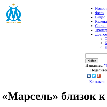
Новос
Фото
Видео
Календ
Состав
Транс
Другое
О
К
К
Найти
Например:
"
Поделитес
Контакты
«Марсель» близок к