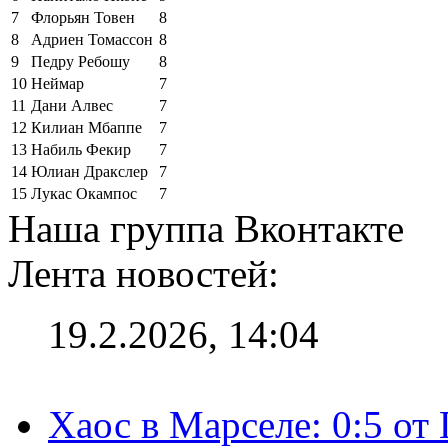
7
Флорьян Товен
8
8
Адриен Томассон
8
9
Педру Ребошу
8
10
Неймар
7
11
Дани Алвес
7
12
Килиан Мбаппе
7
13
Набиль Фекир
7
14
Юлиан Дракслер
7
15
Лукас Окампос
7
Наша группа Вконтакте
Лента новостей:
19.2.2026, 14:04
Хаос в Марселе: 0:5 от