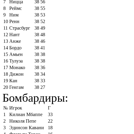
7
Ницца
38
56
8
Реймс
38
55
9
Ним
38
53
10
Ренн
38
52
11
Страсбург
38
49
12
Нант
38
48
13
Анже
38
46
14
Бордо
38
41
15
Амьен
38
38
16
Тулуза
38
38
17
Монако
38
36
18
Дижон
38
34
19
Кан
38
33
20
Генгам
38
27
Бомбардиры:
№
Игрок
Г
1
Килиан Мбаппе
33
2
Николя Пепе
22
3
Эдинсон Кавани
18