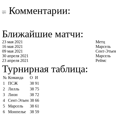
Комментарии:
Ближайшие матчи:
23 мая 2021
Метц
16 мая 2021
Марсель
09 мая 2021
Сент-Этье
30 апреля 2021
Марсель
23 апреля 2021
Реймс
Турнирная таблица:
№
Команда
О
И
1
ПСЖ
38
91
2
Лилль
38
75
3
Лион
38
72
4
Сент-Этьен
38
66
5
Марсель
38
61
6
Монпелье
38
59