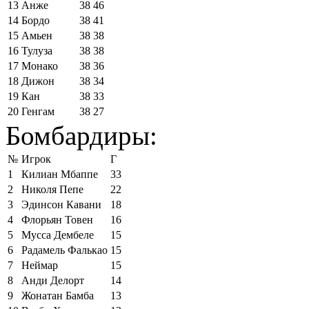
13
Анже
38
46
14
Бордо
38
41
15
Амьен
38
38
16
Тулуза
38
38
17
Монако
38
36
18
Дижон
38
34
19
Кан
38
33
20
Генгам
38
27
Бомбардиры:
№
Игрок
Г
1
Килиан Мбаппе
33
2
Николя Пепе
22
3
Эдинсон Кавани
18
4
Флорьян Товен
16
5
Мусса Дембеле
15
6
Радамель Фалькао
15
7
Неймар
15
8
Анди Делорт
14
9
Жонатан Бамба
13