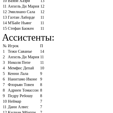
10
Вахби Хазри
13
11
Анхель Ди Мария
12
12
Эмилиано Сала
12
13
Гаэтан Лаборде
11
14
М'Байе Ньянг
11
15
Стефан Баокен
11
Ассистенты:
№
Игрок
П
1
Тежи Саванье
14
2
Анхель Ди Мария
11
3
Николя Пепе
11
4
Мемфис Депай
10
5
Кенни Лала
9
6
Нанитамо Иконе
9
7
Флорьян Товен
8
8
Адриен Томассон
8
9
Педру Ребошу
8
10
Неймар
7
11
Дани Алвес
7
12
Килиан Мбаппе
7