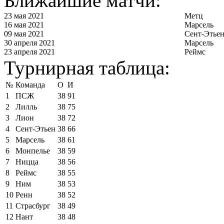
Ближайшие матчи:
23 мая 2021
Метц
16 мая 2021
Марсель
09 мая 2021
Сент-Этье
30 апреля 2021
Марсель
23 апреля 2021
Реймс
Турнирная таблица:
№
Команда
О
И
1
ПСЖ
38
91
2
Лилль
38
75
3
Лион
38
72
4
Сент-Этьен
38
66
5
Марсель
38
61
6
Монпелье
38
59
7
Ницца
38
56
8
Реймс
38
55
9
Ним
38
53
10
Ренн
38
52
11
Страсбург
38
49
12
Нант
38
48