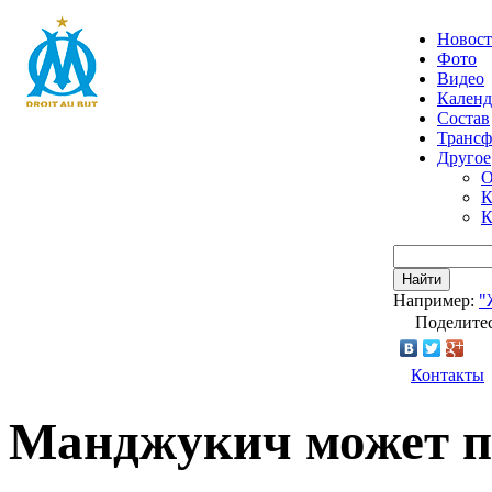
Новос
Фото
Видео
Календ
Состав
Транс
Другое
О
К
К
Найти
Например:
"
Поделитес
Контакты
Манджукич может п