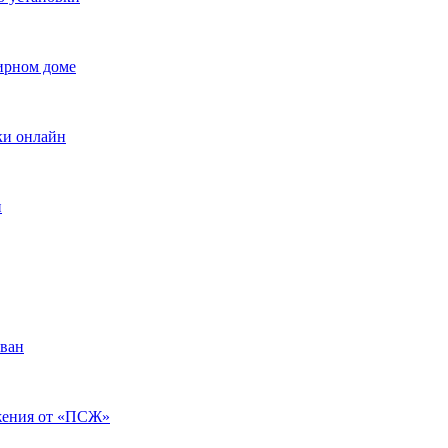
ирном доме
вки онлайн
и
ован
ажения от «ПСЖ»