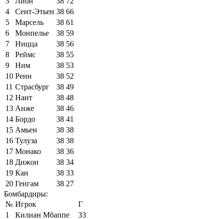
3
Лион
38
72
4
Сент-Этьен
38
66
5
Марсель
38
61
6
Монпелье
38
59
7
Ницца
38
56
8
Реймс
38
55
9
Ним
38
53
10
Ренн
38
52
11
Страсбург
38
49
12
Нант
38
48
13
Анже
38
46
14
Бордо
38
41
15
Амьен
38
38
16
Тулуза
38
38
17
Монако
38
36
18
Дижон
38
34
19
Кан
38
33
20
Генгам
38
27
Бомбардиры:
№
Игрок
Г
1
Килиан Мбаппе
33