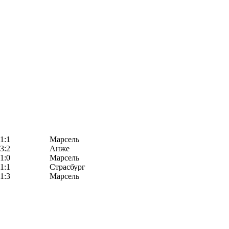
1:1
Марсель
3:2
Анже
1:0
Марсель
1:1
Страсбург
1:3
Марсель