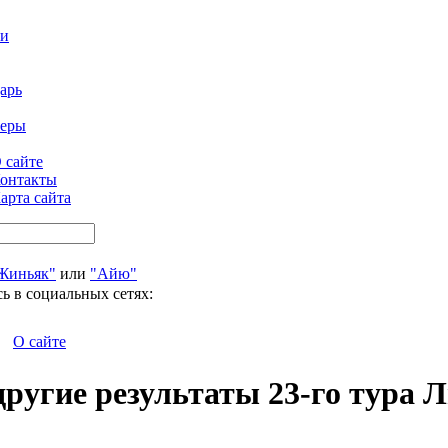
ти
арь
феры
 сайте
онтакты
арта сайта
Жиньяк"
или
"Айю"
ь в социальных сетях:
О сайте
ругие результаты 23-го тура Л