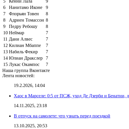
5
Кенни Лала
9
6
Нанитамо Иконе
9
7
Флорьян Товен
8
8
Адриен Томассон
8
9
Педру Ребошу
8
10
Неймар
7
11
Дани Алвес
7
12
Килиан Мбаппе
7
13
Набиль Фекир
7
14
Юлиан Дракслер
7
15
Лукас Окампос
7
Наша группа Вконтакте
Лента новостей:
19.2.2026, 14:04
Хаос в Марселе: 0:5 от ПСЖ, уход Де Дзерби и Бенатии, д
14.11.2025, 23:18
В отпуск на самолете: что узнать перед поездкой
13.10.2025, 20:53