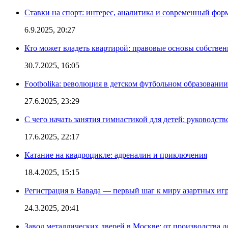
Ставки на спорт: интерес, аналитика и современный фор
6.9.2025, 20:27
Кто может владеть квартирой: правовые основы собстве
30.7.2025, 16:05
Footbolika: революция в детском футбольном образовани
27.6.2025, 23:29
С чего начать занятия гимнастикой для детей: руководств
17.6.2025, 22:17
Катание на квадроцикле: адреналин и приключения
18.4.2025, 15:15
Регистрация в Вавада — первый шаг к миру азартных иг
24.3.2025, 20:41
Завод металлических дверей в Москве: от производства д