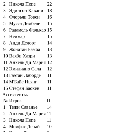
2
Николя Пепе
22
3
Эдинсон Кавани
18
4
Флорьян Товен
16
5
Мусса Дембеле
15
6
Радамель Фалькао
15
7
Неймар
15
8
Анди Делорт
14
9
Жонатан Бамба
13
10
Вахби Хазри
13
11
Анхель Ди Мария
12
12
Эмилиано Сала
12
13
Гаэтан Лаборде
11
14
М'Байе Ньянг
11
15
Стефан Баокен
11
Ассистенты:
№
Игрок
П
1
Тежи Саванье
14
2
Анхель Ди Мария
11
3
Николя Пепе
11
4
Мемфис Депай
10