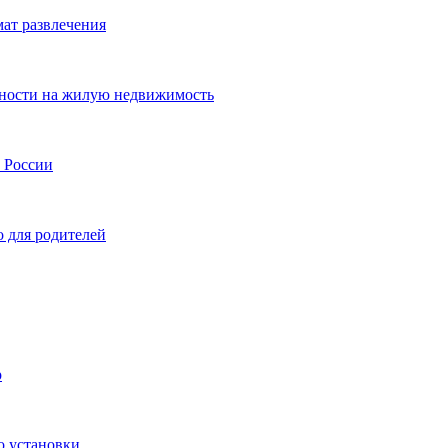
мат развлечения
нности на жилую недвижимость
и России
о для родителей
р
о установки