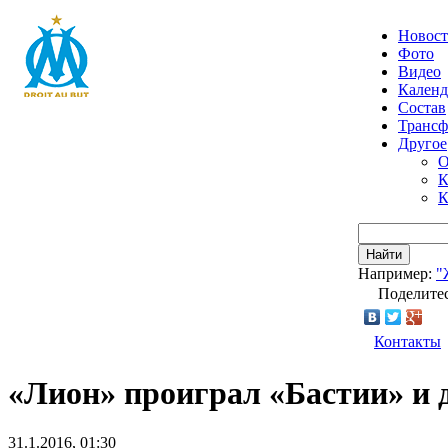
Новос
Фото
Видео
Календ
Состав
Транс
Другое
О
К
К
Найти
Например:
"
Поделитес
Контакты
«Лион» проиграл «Бастии» и д
31.1.2016, 01:30