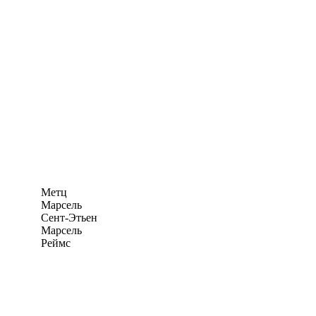
Метц
Марсель
Сент-Этьен
Марсель
Реймс