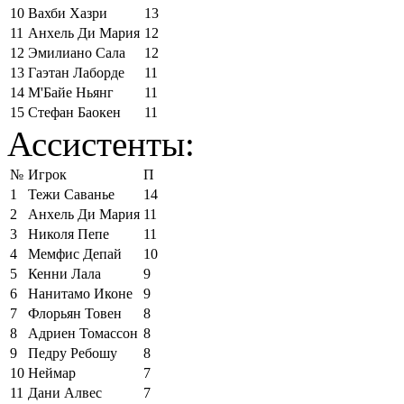
10
Вахби Хазри
13
11
Анхель Ди Мария
12
12
Эмилиано Сала
12
13
Гаэтан Лаборде
11
14
М'Байе Ньянг
11
15
Стефан Баокен
11
Ассистенты:
№
Игрок
П
1
Тежи Саванье
14
2
Анхель Ди Мария
11
3
Николя Пепе
11
4
Мемфис Депай
10
5
Кенни Лала
9
6
Нанитамо Иконе
9
7
Флорьян Товен
8
8
Адриен Томассон
8
9
Педру Ребошу
8
10
Неймар
7
11
Дани Алвес
7