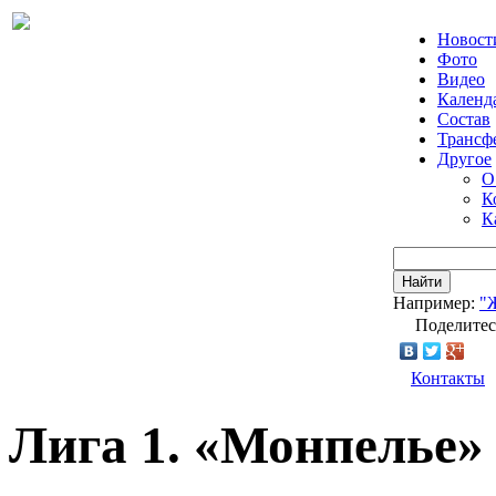
Новост
Фото
Видео
Календ
Состав
Трансф
Другое
О
К
К
Найти
Например:
"
Поделитес
Контакты
Лига 1. «Монпелье»