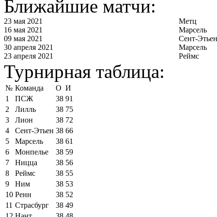
Ближайшие матчи:
23 мая 2021
Метц
16 мая 2021
Марсель
09 мая 2021
Сент-Этье
30 апреля 2021
Марсель
23 апреля 2021
Реймс
Турнирная таблица:
№
Команда
О
И
1
ПСЖ
38
91
2
Лилль
38
75
3
Лион
38
72
4
Сент-Этьен
38
66
5
Марсель
38
61
6
Монпелье
38
59
7
Ницца
38
56
8
Реймс
38
55
9
Ним
38
53
10
Ренн
38
52
11
Страсбург
38
49
12
Нант
38
48