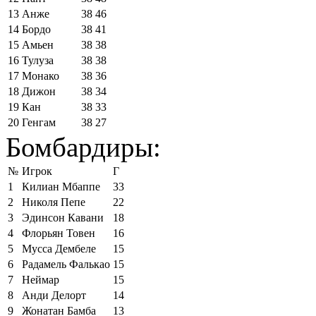
13
Анже
38
46
14
Бордо
38
41
15
Амьен
38
38
16
Тулуза
38
38
17
Монако
38
36
18
Дижон
38
34
19
Кан
38
33
20
Генгам
38
27
Бомбардиры:
№
Игрок
Г
1
Килиан Мбаппе
33
2
Николя Пепе
22
3
Эдинсон Кавани
18
4
Флорьян Товен
16
5
Мусса Дембеле
15
6
Радамель Фалькао
15
7
Неймар
15
8
Анди Делорт
14
9
Жонатан Бамба
13