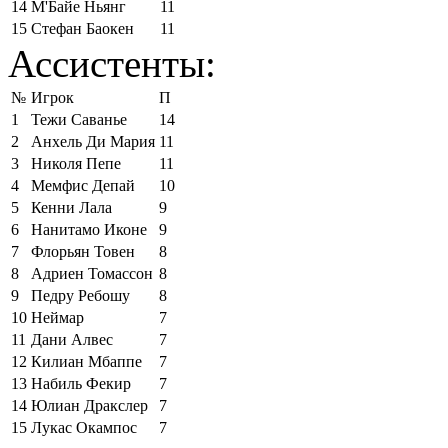
14
М'Байе Ньянг
11
15
Стефан Баокен
11
Ассистенты:
№
Игрок
П
1
Тежи Саванье
14
2
Анхель Ди Мария
11
3
Николя Пепе
11
4
Мемфис Депай
10
5
Кенни Лала
9
6
Нанитамо Иконе
9
7
Флорьян Товен
8
8
Адриен Томассон
8
9
Педру Ребошу
8
10
Неймар
7
11
Дани Алвес
7
12
Килиан Мбаппе
7
13
Набиль Фекир
7
14
Юлиан Дракслер
7
15
Лукас Окампос
7