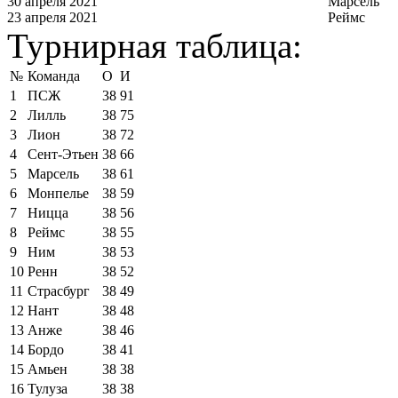
30 апреля 2021
Марсель
23 апреля 2021
Реймс
Турнирная таблица:
№
Команда
О
И
1
ПСЖ
38
91
2
Лилль
38
75
3
Лион
38
72
4
Сент-Этьен
38
66
5
Марсель
38
61
6
Монпелье
38
59
7
Ницца
38
56
8
Реймс
38
55
9
Ним
38
53
10
Ренн
38
52
11
Страсбург
38
49
12
Нант
38
48
13
Анже
38
46
14
Бордо
38
41
15
Амьен
38
38
16
Тулуза
38
38