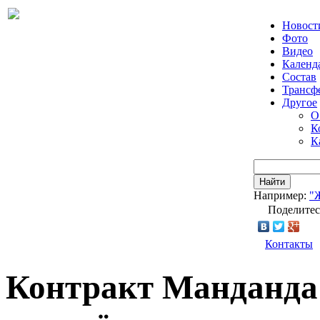
Новост
Фото
Видео
Календ
Состав
Трансф
Другое
О
К
К
Найти
Например:
"
Поделитес
Контакты
Контракт Манданда 