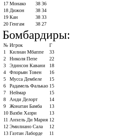
17
Монако
38
36
18
Дижон
38
34
19
Кан
38
33
20
Генгам
38
27
Бомбардиры:
№
Игрок
Г
1
Килиан Мбаппе
33
2
Николя Пепе
22
3
Эдинсон Кавани
18
4
Флорьян Товен
16
5
Мусса Дембеле
15
6
Радамель Фалькао
15
7
Неймар
15
8
Анди Делорт
14
9
Жонатан Бамба
13
10
Вахби Хазри
13
11
Анхель Ди Мария
12
12
Эмилиано Сала
12
13
Гаэтан Лаборде
11