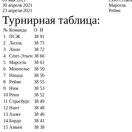
30 апреля 2021
Марсель
23 апреля 2021
Реймс
Турнирная таблица:
№
Команда
О
И
1
ПСЖ
38
91
2
Лилль
38
75
3
Лион
38
72
4
Сент-Этьен
38
66
5
Марсель
38
61
6
Монпелье
38
59
7
Ницца
38
56
8
Реймс
38
55
9
Ним
38
53
10
Ренн
38
52
11
Страсбург
38
49
12
Нант
38
48
13
Анже
38
46
14
Бордо
38
41
15
Амьен
38
38