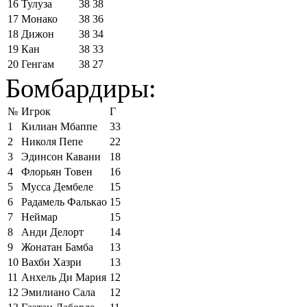
16
Тулуза
38
38
17
Монако
38
36
18
Дижон
38
34
19
Кан
38
33
20
Генгам
38
27
Бомбардиры:
№
Игрок
Г
1
Килиан Мбаппе
33
2
Николя Пепе
22
3
Эдинсон Кавани
18
4
Флорьян Товен
16
5
Мусса Дембеле
15
6
Радамель Фалькао
15
7
Неймар
15
8
Анди Делорт
14
9
Жонатан Бамба
13
10
Вахби Хазри
13
11
Анхель Ди Мария
12
12
Эмилиано Сала
12