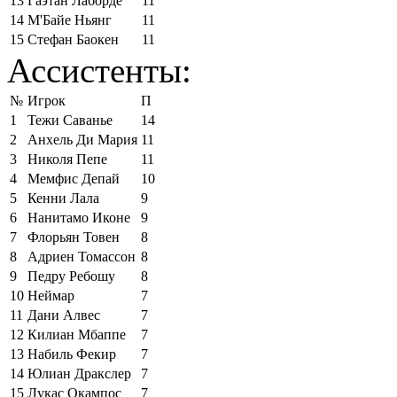
13
Гаэтан Лаборде
11
14
М'Байе Ньянг
11
15
Стефан Баокен
11
Ассистенты:
№
Игрок
П
1
Тежи Саванье
14
2
Анхель Ди Мария
11
3
Николя Пепе
11
4
Мемфис Депай
10
5
Кенни Лала
9
6
Нанитамо Иконе
9
7
Флорьян Товен
8
8
Адриен Томассон
8
9
Педру Ребошу
8
10
Неймар
7
11
Дани Алвес
7
12
Килиан Мбаппе
7
13
Набиль Фекир
7
14
Юлиан Дракслер
7
15
Лукас Окампос
7