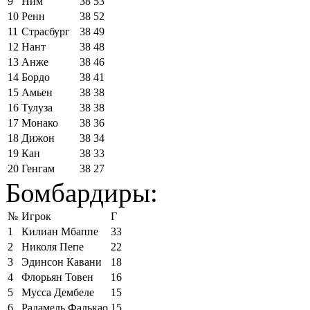
9
Ним
38
53
10
Ренн
38
52
11
Страсбург
38
49
12
Нант
38
48
13
Анже
38
46
14
Бордо
38
41
15
Амьен
38
38
16
Тулуза
38
38
17
Монако
38
36
18
Дижон
38
34
19
Кан
38
33
20
Генгам
38
27
Бомбардиры:
№
Игрок
Г
1
Килиан Мбаппе
33
2
Николя Пепе
22
3
Эдинсон Кавани
18
4
Флорьян Товен
16
5
Мусса Дембеле
15
6
Радамель Фалькао
15