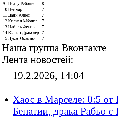
9
Педру Ребошу
8
10
Неймар
7
11
Дани Алвес
7
12
Килиан Мбаппе
7
13
Набиль Фекир
7
14
Юлиан Дракслер
7
15
Лукас Окампос
7
Наша группа Вконтакте
Лента новостей:
19.2.2026, 14:04
Хаос в Марселе: 0:5 от
Бенатии, драка Рабьо с 