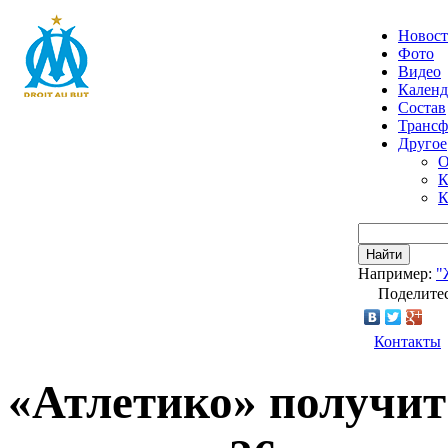
Новос
Фото
Видео
Календ
Состав
Транс
Другое
О
К
К
Найти
Например:
"
Поделитес
Контакты
«Атлетико» получи