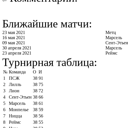
Ближайшие матчи:
23 мая 2021
Метц
16 мая 2021
Марсель
09 мая 2021
Сент-Этье
30 апреля 2021
Марсель
23 апреля 2021
Реймс
Турнирная таблица:
№
Команда
О
И
1
ПСЖ
38
91
2
Лилль
38
75
3
Лион
38
72
4
Сент-Этьен
38
66
5
Марсель
38
61
6
Монпелье
38
59
7
Ницца
38
56
8
Реймс
38
55