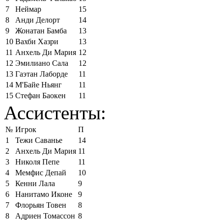
7
Неймар
15
8
Анди Делорт
14
9
Жонатан Бамба
13
10
Вахби Хазри
13
11
Анхель Ди Мария
12
12
Эмилиано Сала
12
13
Гаэтан Лаборде
11
14
М'Байе Ньянг
11
15
Стефан Баокен
11
Ассистенты:
№
Игрок
П
1
Тежи Саванье
14
2
Анхель Ди Мария
11
3
Николя Пепе
11
4
Мемфис Депай
10
5
Кенни Лала
9
6
Нанитамо Иконе
9
7
Флорьян Товен
8
8
Адриен Томассон
8