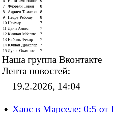
6
Нанитамо Иконе
9
7
Флорьян Товен
8
8
Адриен Томассон
8
9
Педру Ребошу
8
10
Неймар
7
11
Дани Алвес
7
12
Килиан Мбаппе
7
13
Набиль Фекир
7
14
Юлиан Дракслер
7
15
Лукас Окампос
7
Наша группа Вконтакте
Лента новостей:
19.2.2026, 14:04
Хаос в Марселе: 0:5 от