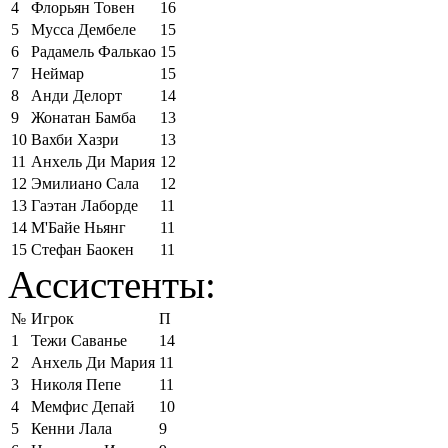
4
Флорьян Товен
16
5
Мусса Дембеле
15
6
Радамель Фалькао
15
7
Неймар
15
8
Анди Делорт
14
9
Жонатан Бамба
13
10
Вахби Хазри
13
11
Анхель Ди Мария
12
12
Эмилиано Сала
12
13
Гаэтан Лаборде
11
14
М'Байе Ньянг
11
15
Стефан Баокен
11
Ассистенты:
№
Игрок
П
1
Тежи Саванье
14
2
Анхель Ди Мария
11
3
Николя Пепе
11
4
Мемфис Депай
10
5
Кенни Лала
9