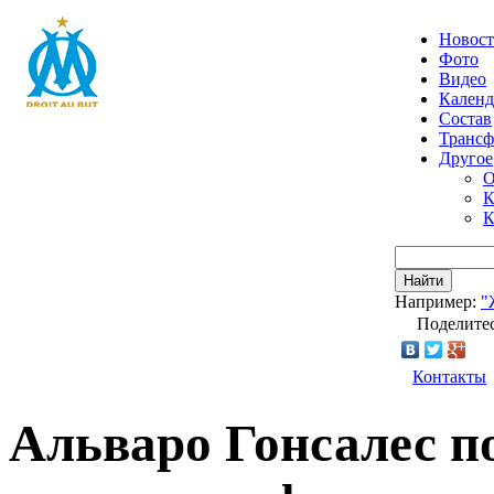
Новос
Фото
Видео
Календ
Состав
Транс
Другое
О
К
К
Найти
Например:
"
Поделитес
Контакты
Альваро Гонсалес по