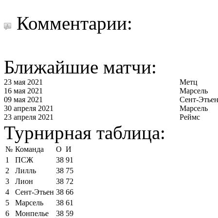
Комментарии:
Ближайшие матчи:
23 мая 2021
Метц
16 мая 2021
Марсель
09 мая 2021
Сент-Этье
30 апреля 2021
Марсель
23 апреля 2021
Реймс
Турнирная таблица:
№
Команда
О
И
1
ПСЖ
38
91
2
Лилль
38
75
3
Лион
38
72
4
Сент-Этьен
38
66
5
Марсель
38
61
6
Монпелье
38
59