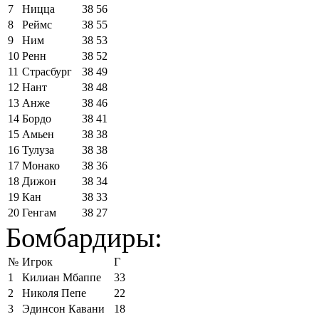
7
Ницца
38
56
8
Реймс
38
55
9
Ним
38
53
10
Ренн
38
52
11
Страсбург
38
49
12
Нант
38
48
13
Анже
38
46
14
Бордо
38
41
15
Амьен
38
38
16
Тулуза
38
38
17
Монако
38
36
18
Дижон
38
34
19
Кан
38
33
20
Генгам
38
27
Бомбардиры:
№
Игрок
Г
1
Килиан Мбаппе
33
2
Николя Пепе
22
3
Эдинсон Кавани
18